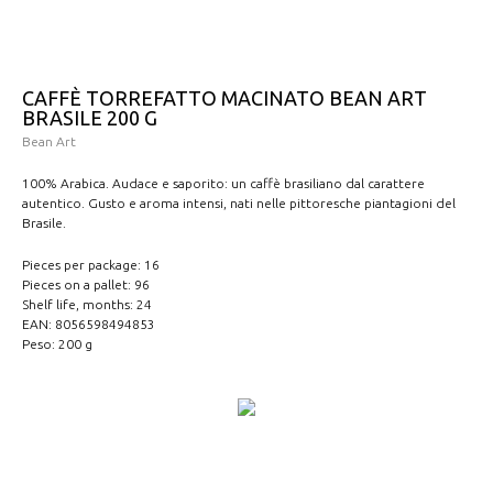
CAFFÈ TORREFATTO MACINATO BEAN ART
BRASILE 200 G
Bean Art
100% Arabica. Audace e saporito: un caffè brasiliano dal carattere
autentico. Gusto e aroma intensi, nati nelle pittoresche piantagioni del
Brasile.
Pieces per package: 16
Pieces on a pallet: 96
Shelf life, months: 24
EAN: 8056598494853
Peso: 200 g