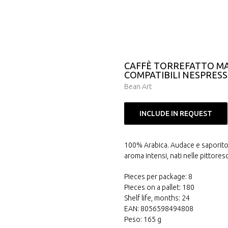
CAFFÈ TORREFATTO MA
COMPATIBILI NESPRESS
Bean Art
INCLUDE IN REQUEST
100% Arabica. Audace e saporito: 
aroma intensi, nati nelle pittores
Pieces per package: 8
Pieces on a pallet: 180
Shelf life, months: 24
EAN: 8056598494808
Peso: 165 g