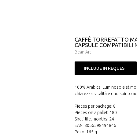
CAFFÈ TORREFATTO MA
CAPSULE COMPATIBILI 
Bean Art
INCLUDE IN REQUEST
100% Arabica. Luminoso e stimola
chiarezza, vitalità e uno spirito a
Pieces per package: 8
Pieces on a pallet: 180
Shelf life, months: 24
EAN: 8056598494846
Peso: 165 g