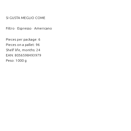
SI GUSTA MEGLIO COME
Filtro · Espresso · Americano
Pieces per package: 6
Pieces on a pallet: 96
Shelf life, months: 24
EAN: 8056598493979
Peso: 1000 g