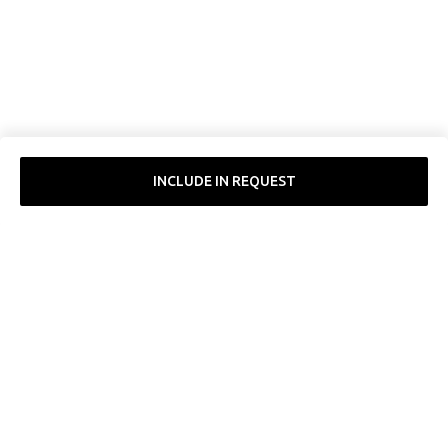
ERROR:Not found category
INCLUDE IN REQUEST