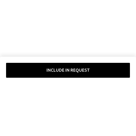
ERROR:Not found category
INCLUDE IN REQUEST