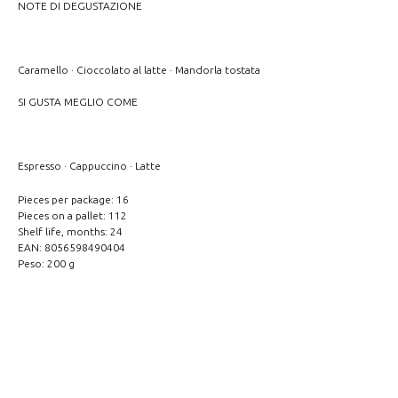
NOTE DI DEGUSTAZIONE
Caramello · Cioccolato al latte · Mandorla tostata
SI GUSTA MEGLIO COME
Espresso · Cappuccino · Latte
Pieces per package: 16
Pieces on a pallet: 112
Shelf life, months: 24
EAN: 8056598490404
Peso: 200 g