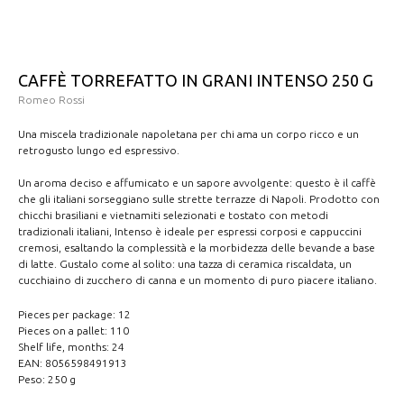
CAFFÈ TORREFATTO IN GRANI INTENSO 250 G
Romeo Rossi
Una miscela tradizionale napoletana per chi ama un corpo ricco e un
retrogusto lungo ed espressivo.
Un aroma deciso e affumicato e un sapore avvolgente: questo è il caffè
che gli italiani sorseggiano sulle strette terrazze di Napoli. Prodotto con
chicchi brasiliani e vietnamiti selezionati e tostato con metodi
tradizionali italiani, Intenso è ideale per espressi corposi e cappuccini
cremosi, esaltando la complessità e la morbidezza delle bevande a base
di latte. Gustalo come al solito: una tazza di ceramica riscaldata, un
cucchiaino di zucchero di canna e un momento di puro piacere italiano.
Pieces per package: 12
Pieces on a pallet: 110
Shelf life, months: 24
EAN: 8056598491913
Peso: 250 g