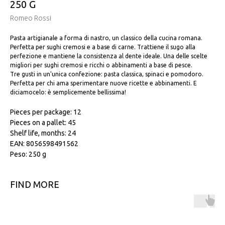
250 G
Romeo Rossi
Pasta artigianale a forma di nastro, un classico della cucina romana.
Perfetta per sughi cremosi e a base di carne. Trattiene il sugo alla
perfezione e mantiene la consistenza al dente ideale. Una delle scelte
migliori per sughi cremosi e ricchi o abbinamenti a base di pesce.
Tre gusti in un'unica confezione: pasta classica, spinaci e pomodoro.
Perfetta per chi ama sperimentare nuove ricette e abbinamenti. E
diciamocelo: è semplicemente bellissima!
Pieces per package: 12
Pieces on a pallet: 45
Shelf life, months: 24
EAN: 8056598491562
Peso: 250 g
FIND MORE