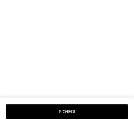
ERROR:Not found category
RICHIEDI