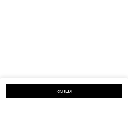
ERROR:Not found category
RICHIEDI