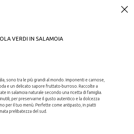
NOLA VERDI IN SALAMOIA
glia, sono tra le più grandi al mondo. Imponenti e carnose,
 soda e un delicato sapore fruttato-burroso. Raccolte a
 in salamoia naturale secondo una ricetta di famiglia.
inutili, per preservarne il gusto autentico e la dolcezza
ano per il tuo menù. Perfette come antipasto, in piatti
mata prelibatezza del sud.