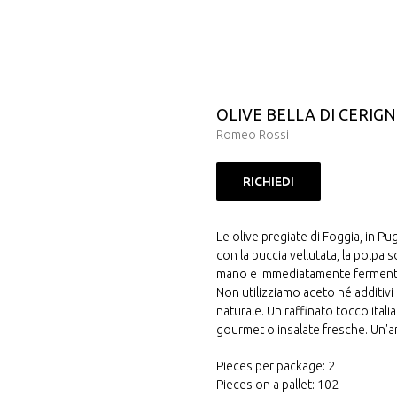
OLIVE BELLA DI CERIG
Romeo Rossi
RICHIEDI
Le olive pregiate di Foggia, in Pu
con la buccia vellutata, la polpa
mano e immediatamente fermentate
Non utilizziamo aceto né additivi 
naturale. Un raffinato tocco itali
gourmet o insalate fresche. Un'a
Pieces per package: 2
Pieces on a pallet: 102